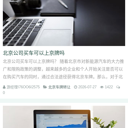
北京公司买车可以上京牌吗
北京公司买车可以上京牌吗？ 随着北京市对新能源汽车的大力推
广和限购政策的调整，越来越多的企业和个人开始关注是否可以
在购买汽车的同时，通过合法途径获得北京车牌。那么，对于北
京公司来说，他们是否可以通过购...
游经理I76OO6I2575
北京车牌转让
2026-07-27
1422
0