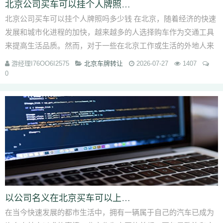
北京公司买车可以挂个人牌照吗多少钱
北京公司买车可以挂个人牌照吗多少钱 在北京，随着经济的快速
发展和城市化进程的加快，越来越多的人选择购车作为交通工具
来提高生活品质。然而，对于一些在北京工作或生活的外地人来
说，他们可能会面临一个实际问题...
游经理I76OO6I2575
北京车牌转让
2026-07-27
1407
0
以公司名义在北京买车可以上牌吗
在当今快速发展的都市生活中，拥有一辆属于自己的汽车已成为