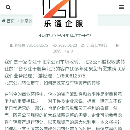
首页
首页
北京公司转让
文章正文
北京车牌转让
北京公司转让带车-1
收购北京车牌
游经理I76OO6I2575
2026-01-23
北京公司转让
1895
0
北京公司转让
我们是一家专注于北京公司车牌收转、北京公司股权收购转
车牌转让知识
让的平台专注于服务北京的客户10多年如果您有需求请联系
联系我们
我们业务经理： 游经理：17600612575
北京公司转让带车：如何高效完成车辆资产的转移
在当今的商业环境中，企业的资产流动性和效率性是衡量其竞
争力的重要指标之一。对于许多企业来说，拥有一辆汽车不仅
是日常运营的一部分，也是企业形象和员工福利的象征。然
而，随着公司规模的扩大或战略调整的需要，企业可能会考虑
将车辆资产进行转让，以实现资产的最大化利用。本文将探讨
如何在北京地区高效完成公司转让带车的过程，确保交易的顺