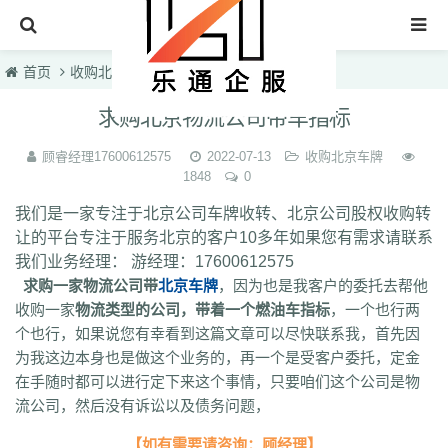
首页
首页
收购北京车牌
文章正文
北京车牌转让
求购北京物流公司带车指标
收购北京车牌
顾睿经理17600612575
2022-07-13
收购北京车牌
1848
0
北京公司转让
我们是一家专注于北京公司车牌收转、北京公司股权收购转
车牌转让知识
让的平台专注于服务北京的客户10多年如果您有需求请联系
联系我们
我们业务经理： 游经理：17600612575
求购一家物流公司带
北京车牌
，因为也是我客户的委托去帮他
收购一家
物流类型的公司，带着一个燃油车指标
，一个也行两
个也行，如果说您有幸看到这篇文章可以尽快联系我，首先因
为我这边本身也是做这个业务的，再一个是受客户委托，定金
在手随时都可以进行定下来这个事情，只要咱们这个公司是物
流公司，然后没有诉讼以及债务问题，
【如有需要请咨询：顾经理】